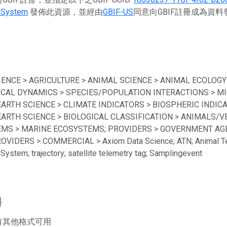
 System
發佈此資源，並經由
GBIF-US
同意向GBIF註冊成為資
IENCE > AGRICULTURE > ANIMAL SCIENCE > ANIMAL ECOLOGY
ICAL DYNAMICS > SPECIES/POPULATION INTERACTIONS > MI
EARTH SCIENCE > CLIMATE INDICATORS > BIOSPHERIC INDICA
EARTH SCIENCE > BIOLOGICAL CLASSIFICATION > ANIMALS/V
MS > MARINE ECOSYSTEMS; PROVIDERS > GOVERNMENT AGEN
ROVIDERS > COMMERCIAL > Axiom Data Science; ATN; Animal Te
System; trajectory; satellite telemetry tag; Samplingevent
料
有其他格式可用