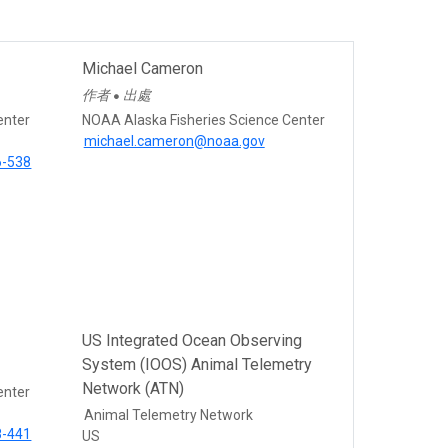
Michael Cameron
作者
出處
●
enter
NOAA Alaska Fisheries Science Center
michael.cameron@noaa.gov
6-538
US Integrated Ocean Observing
System (IOOS) Animal Telemetry
Network (ATN)
enter
Animal Telemetry Network
8-441
US