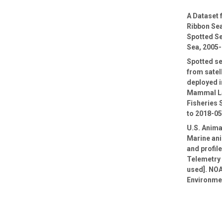
A Dataset
Ribbon Sea
Spotted Se
Sea, 2005
Spotted se
from satel
deployed i
Mammal La
Fisheries 
to 2018-0
U.S. Anima
Marine ani
and profil
Telemetry 
used]. NOA
Environmen