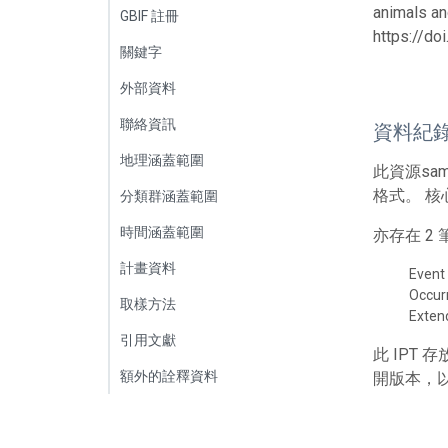
animals an
GBIF 註冊
https://d
關鍵字
外部資料
聯絡資訊
資料紀
地理涵蓋範圍
此資源sa
格式。 核
分類群涵蓋範圍
時間涵蓋範圍
亦存在 
計畫資料
Event
Occur
取樣方法
Exte
引用文獻
此 IPT
額外的詮釋資料
開版本，