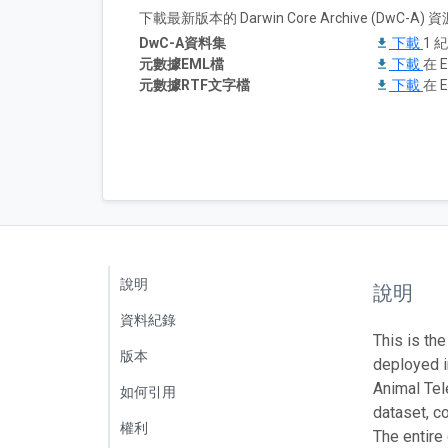
下載最新版本的 Darwin Core Archive (DwC-
DwC-A資料集
下載
1 
元數據EML檔
下載
在 E
元數據RTF文字檔
下載
在 E
說明
說明
資料紀錄
This is th
版本
deployed 
Animal Tel
如何引用
dataset, c
權利
The entire 