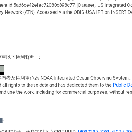
ent id 5ad6ce42efec72080c898c77. [Dataset]. US Integrated O
ry Network (ATN). Accessed via the OBIS-USA IPT on INSERT 
尊重以下權利聲明。:
權利單位為 NOAA Integrated Ocean Observing System。 To the 
 all rights to these data and has dedicated them to the
Public D
 and use the work, including for commercial purposes, without rest
註冊
BIF註冊，並指定以下之GBIF UUID:
f8030237-778f-4f02-b20