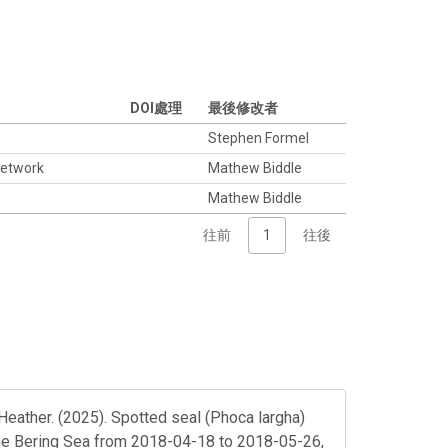
DOI處理
最後修改者
Stephen Formel
network
Mathew Biddle
Mathew Biddle
往前
1
往後
Heather. (2025). Spotted seal (Phoca largha)
n the Bering Sea from 2018-04-18 to 2018-05-26,