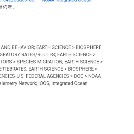
料發佈者。
 AND BEHAVIOR; EARTH SCIENCE > BIOSPHERE
GRATORY RATES/ROUTES; EARTH SCIENCE >
TORS > SPECIES MIGRATION; EARTH SCIENCE >
ERTEBRATES; EARTH SCIENCE > BIOSPHERE >
CIES-U.S. FEDERAL AGENCIES > DOC > NOAA
lemetry Network; IOOS; Integrated Ocean