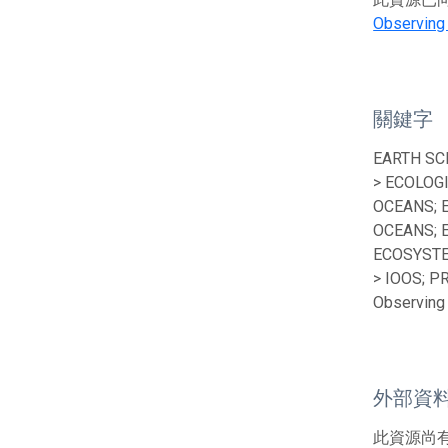
Observing
關鍵字
EARTH SC
> ECOLOG
OCEANS; 
OCEANS; 
ECOSYSTE
> IOOS; P
Observing 
外部資
此資源尚