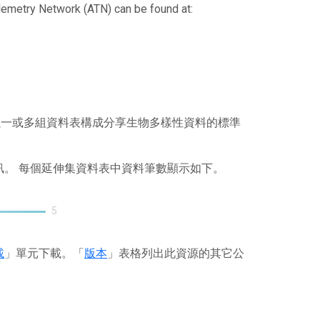
elemetry Network (ATN) can be found at:
），其以一或多組資料表構成分享生物多樣性資料的標準
訊。 每個延伸集資料表中資料筆數顯示如下。
5
載
」單元下載。「
版本
」表格列出此資源的其它公