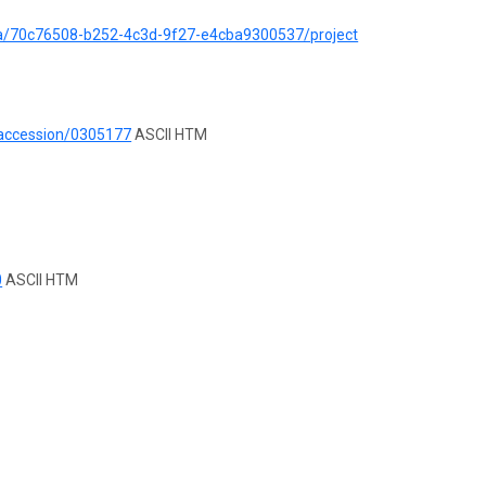
ata/70c76508-b252-4c3d-9f27-e4cba9300537/project
/accession/0305177
ASCII HTM
0
ASCII HTM