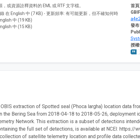
A) 資源，或資源詮釋資料的 EML 或 RTF 文字檔。
首頁
GBIF
紀錄 在 English 中 (7 KB) - 更新頻率: 有可能更新，但不確知何時
a4e
nglish 中 (19 KB)
發布
nglish 中 (15 KB)
Publ
Sys
授權
e OBIS extraction of Spotted seal (Phoca largha) location data fro
in the Bering Sea from 2018-04-18 to 2018-05-26, deployment
emetry Network. This extraction is a subset of detections inten
ontaining the full set of detections, is available at NCEI: https
collection of satellite telemetry location and profile data colle