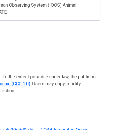
cean Observing System (IOOS) Animal
DATE
extent possible under law, the publisher
omain (CC0 1.0)
. Users may copy, modify,
riction.
d-a4e20ddd9fdd
。
NOAA Integrated Ocean