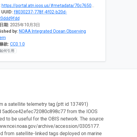
:
https://portal.atn.ioos.us/#metadata/70c76508-b252-4c3d-9f27-e4cba9300537/project
 UUID:
f8030237-778f-4f02-b20d-
20ddd9fdd
日期:
2025年10月3日
ished by:
NOAA Integrated Ocean Observing
tem
條款:
CC0 1.0
如何引用
m a satellite telemetry tag (ptt id 137491)
 id 5ad6ce42efec72080c898c77 from the IOOS
ded to be useful for the OBIS network. The source
://www.ncei.noaa.gov/archive/accession/0305177.
cted from satellite-linked tags deployed on marine