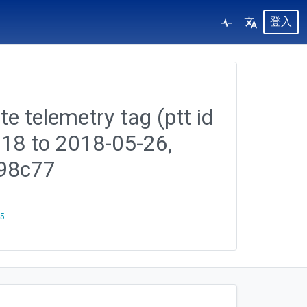
登入
te telemetry tag (ptt id
-18 to 2018-05-26,
898c77
25