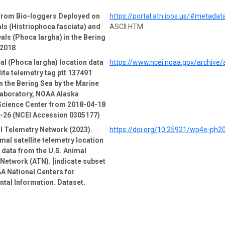
 from Bio-loggers Deployed on
https://portal.atn.ioos.us/#metad
ls (Histriophoca fasciata) and
ASCII HTM
als (Phoca largha) in the Bering
-2018
al (Phoca largha) location data
https://www.ncei.noaa.gov/archive
lite telemetry tag ptt 137491
n the Bering Sea by the Marine
boratory, NOAA Alaska
Science Center from 2018-04-18
5-26 (NCEI Accession 0305177)
l Telemetry Network (2023).
https://doi.org/10.25921/wp4e-ph2
mal satellite telemetry location
e data from the U.S. Animal
Network (ATN). [indicate subset
A National Centers for
tal Information. Dataset.