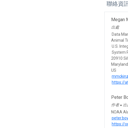
聯絡資
Megan 
出處
Data Ma
Animal T
U.S. Int
System 
20910 Sil
Marylan
US
mmckinz
https://a
Peter B
作者
出
●
NOAA Ala
peter.b
https://