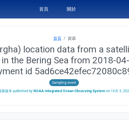
首頁
關於
首頁
資源
gha) location data from a satelli
in the Bering Sea from 2018-04
yment id 5ad6ce42efec72080c
Sampling event
最新版本 published by
NOAA Integrated Ocean Observing System
on
10月 3, 20