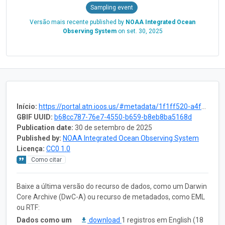
Sampling event
Versão mais recente published by
NOAA Integrated Ocean
Observing System
on
set. 30, 2025
Início:
https://portal.atn.ioos.us/#metadata/1f1ff520-a4f5-4425-9681-57396059f1c9/project
GBIF UUID:
b68cc787-76e7-4550-b659-b8eb8ba5168d
Publication date:
30 de setembro de 2025
Published by:
NOAA Integrated Ocean Observing System
Licença:
CC0 1.0
Como citar
Baixe a última versão do recurso de dados, como um Darwin
Core Archive (DwC-A) ou recurso de metadados, como EML
ou RTF:
Dados como um
download
1 registros em English (18