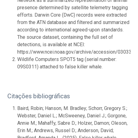
Network as a summarized representation of animal
presence determined by satellite telemetry tagging
efforts. Darwin Core (DwC) records were extracted
from the ATN database and filtered and summarized
according to international agreed-upon standards.
The source dataset, containing the full set of
detections, is available at NCEI:
https://www.ncei.noaa.gov/archive/accession/0303302.
Wildlife Computers SPOT5 tag (serial number:
09S0311) attached to false killer whale.
Citações bibliográficas
Baird, Robin; Hanson, M. Bradley; Schorr, Gregory S.;
Webster, Daniel L.; McSweeney, Daniel J.; Gorgone,
Annie M.; Mahaffy, Sabre D.; Holzer, Damon; Oleson,
Erin M.; Andrews, Russel D.; Anderson, David;
Bradford, Amanda L.. (2025). False killer whale