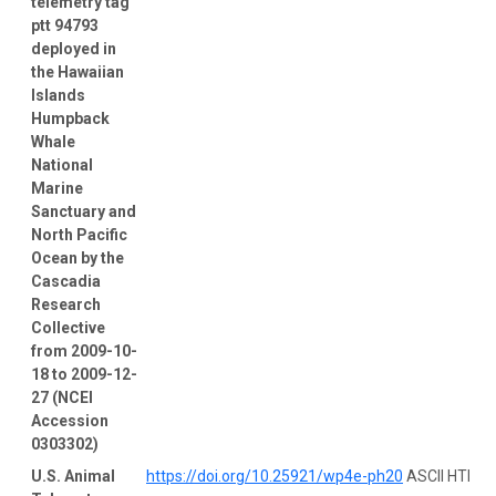
telemetry tag
ptt 94793
deployed in
the Hawaiian
Islands
Humpback
Whale
National
Marine
Sanctuary and
North Pacific
Ocean by the
Cascadia
Research
Collective
from 2009-10-
18 to 2009-12-
27 (NCEI
Accession
0303302)
U.S. Animal
https://doi.org/10.25921/wp4e-ph20
ASCII HTM