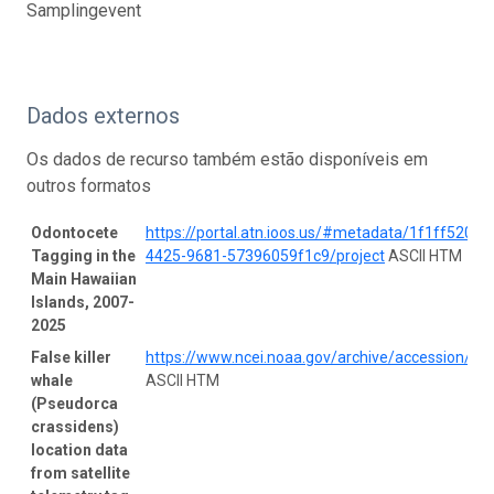
Samplingevent
Dados externos
Os dados de recurso também estão disponíveis em
outros formatos
Odontocete
https://portal.atn.ioos.us/#metadata/1f1ff520-a
Tagging in the
4425-9681-57396059f1c9/project
ASCII HTM
Main Hawaiian
Islands, 2007-
2025
False killer
https://www.ncei.noaa.gov/archive/accession/0
whale
ASCII HTM
(Pseudorca
crassidens)
location data
from satellite