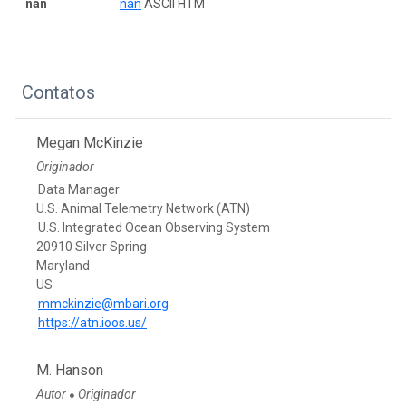
nan
nan
ASCII HTM
Contatos
Megan McKinzie
Originador
Data Manager
U.S. Animal Telemetry Network (ATN)
U.S. Integrated Ocean Observing System
20910 Silver Spring
Maryland
US
mmckinzie@mbari.org
https://atn.ioos.us/
M. Hanson
Autor
Originador
●