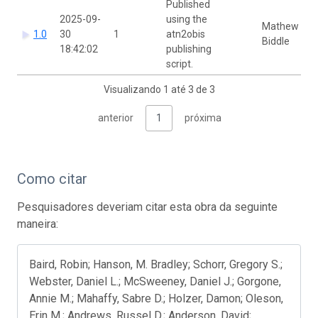
Published
2025-09-
using the
Mathew
1.0
30
1
atn2obis
Biddle
18:42:02
publishing
script.
Visualizando 1 até 3 de 3
anterior
1
próxima
Como citar
Pesquisadores deveriam citar esta obra da seguinte
maneira:
Baird, Robin; Hanson, M. Bradley; Schorr, Gregory S.;
Webster, Daniel L.; McSweeney, Daniel J.; Gorgone,
Annie M.; Mahaffy, Sabre D.; Holzer, Damon; Oleson,
Erin M.; Andrews, Russel D.; Anderson, David;