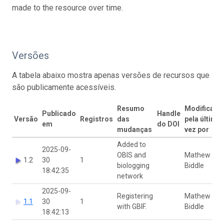
made to the resource over time.
Versões
A tabela abaixo mostra apenas versões de recursos que
são publicamente acessíveis.
Resumo
Modificado
Publicado
Handle
Versão
Registros
das
pela última
em
do DOI
mudanças
vez por
Added to
2025-09-
OBIS and
Mathew
1.2
30
1
biologging
Biddle
18:42:35
network
2025-09-
Registering
Mathew
1.1
30
1
with GBIF.
Biddle
18:42:13