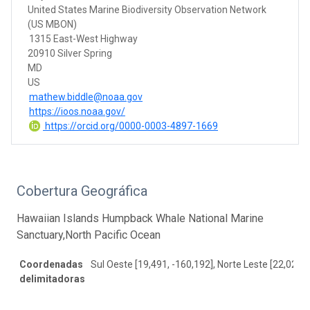
United States Marine Biodiversity Observation Network
(US MBON)
1315 East-West Highway
20910 Silver Spring
MD
US
mathew.biddle@noaa.gov
https://ioos.noaa.gov/
https://orcid.org/0000-0003-4897-1669
Cobertura Geográfica
Hawaiian Islands Humpback Whale National Marine
Sanctuary,North Pacific Ocean
Coordenadas
Sul Oeste [19,491, -160,192], Norte Leste [22,029, 
delimitadoras