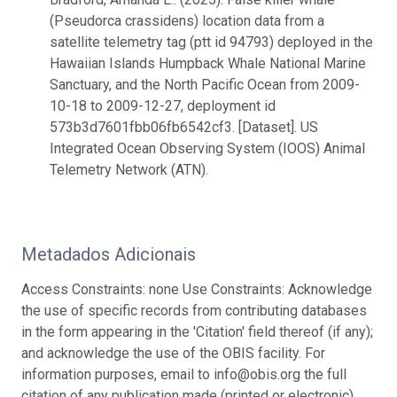
(Pseudorca crassidens) location data from a
satellite telemetry tag (ptt id 94793) deployed in the
Hawaiian Islands Humpback Whale National Marine
Sanctuary, and the North Pacific Ocean from 2009-
10-18 to 2009-12-27, deployment id
573b3d7601fbb06fb6542cf3. [Dataset]. US
Integrated Ocean Observing System (IOOS) Animal
Telemetry Network (ATN).
Metadados Adicionais
Access Constraints: none Use Constraints: Acknowledge
the use of specific records from contributing databases
in the form appearing in the 'Citation' field thereof (if any);
and acknowledge the use of the OBIS facility. For
information purposes, email to info@obis.org the full
citation of any publication made (printed or electronic)