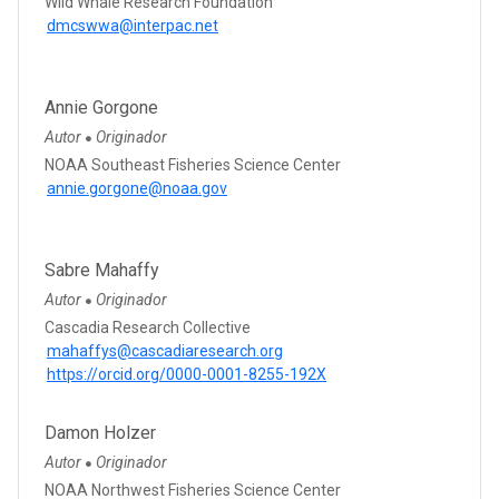
Wild Whale Research Foundation
dmcswwa@interpac.net
Annie Gorgone
Autor
Originador
●
NOAA Southeast Fisheries Science Center
annie.gorgone@noaa.gov
Sabre Mahaffy
Autor
Originador
●
Cascadia Research Collective
mahaffys@cascadiaresearch.org
https://orcid.org/0000-0001-8255-192X
Damon Holzer
Autor
Originador
●
NOAA Northwest Fisheries Science Center