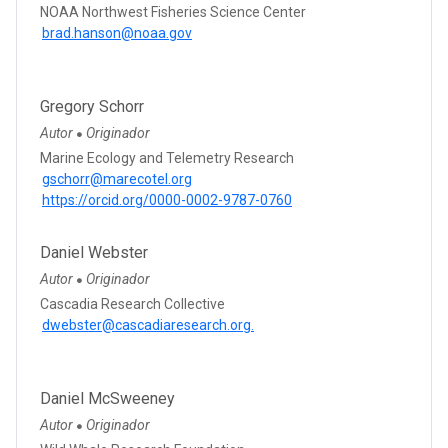
NOAA Northwest Fisheries Science Center
brad.hanson@noaa.gov
Gregory Schorr
Autor
Originador
●
Marine Ecology and Telemetry Research
gschorr@marecotel.org
https://orcid.org/0000-0002-9787-0760
Daniel Webster
Autor
Originador
●
Cascadia Research Collective
dwebster@cascadiaresearch.org.
Daniel McSweeney
Autor
Originador
●