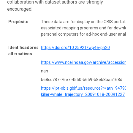
collaboration with dataset authors are strongly
encouraged.
Propósito
These data are for display on the OBIS portal and
associated mapping programs and for download 
personal computers for ad-hoc end-user analysis
Identificadores
https://doi.org/10.25921/wp4e-ph20
alternativos
https://www.ncei.noaa.gov/archive/accession/0
nan
b68cc787-76e7-4550-b659-b8eb8ba5168d
https://ipt-obis.gbif.us/resource?r=atn_94793_fa
killer-whale_trajectory_20091018-20091227