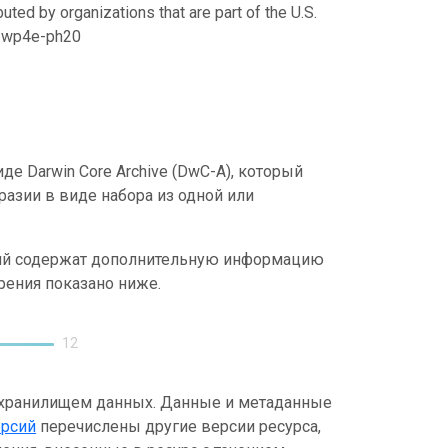
uted by organizations that are part of the U.S.
21/wp4e-ph20
е Darwin Core Archive (DwC-A), который
азии в виде набора из одной или
ний содержат дополнительную информацию
рения показано ниже.
12
 хранилищем данных. Данные и метаданные
ерсий
перечислены другие версии ресурса,