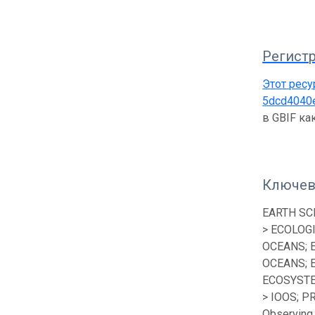
Регистр
Этот ресу
5dcd4040
в GBIF к
Ключев
EARTH SC
> ECOLOG
OCEANS; 
OCEANS; 
ECOSYSTE
> IOOS; P
Observing 