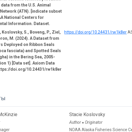
e data from the U.S. Animal
Network (ATN). [indicate subset
A National Centers for
tal Information. Dataset.
 Koslovsky, S., Boveng, P., Ziel,
https://doi.org/10.24431/rw1k8er
AS
ron, M. (2024). A Dataset from
rs Deployed on Ribbon Seals
oca fasciata) and Spotted Seals
gha) in the Bering Sea, 2005-
ion 1) [Data set]. Axiom Data
ttps://doi.org/10.24431/rw1k8er
ты
McKinzie
Stacie Koslovsky
r
Author
Originator
●
nager
NOAA Alaska Fisheries Science C