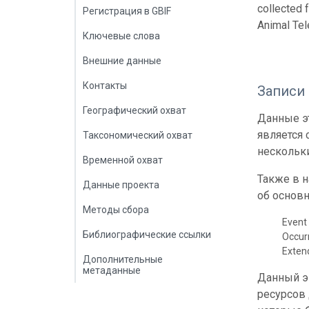
collected 
Регистрация в GBIF
Animal Tel
Ключевые слова
Внешние данные
Контакты
Записи
Географический охват
Данные эт
является
Таксономический охват
нескольки
Временной охват
Также в 
Данные проекта
об основн
Методы сбора
Event 
Библиографические ссылки
Occur
Exte
Дополнительные
метаданные
Данный э
ресурсов