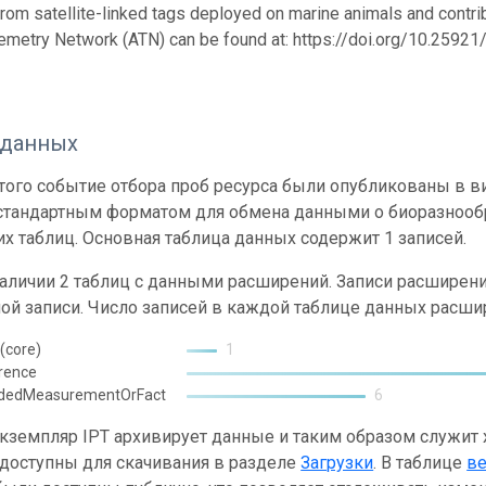
from satellite-linked tags deployed on marine animals and contrib
emetry Network (ATN) can be found at: https://doi.org/10.259
 данных
ого событие отбора проб ресурса были опубликованы в вид
 стандартным форматом для обмена данными о биоразнообр
х таблиц. Основная таблица данных содержит 1 записей.
наличии 2 таблиц с данными расширений. Записи расшире
ой записи. Число записей в каждой таблице данных расши
(core)
1
rence
ndedMeasurementOrFact
6
кземпляр IPT архивирует данные и таким образом служит
 доступны для скачивания в разделе
Загрузки
. В таблице
в