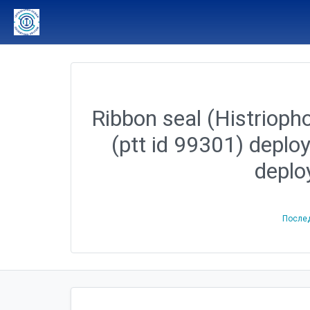
Ribbon seal (Histriopho
(ptt id 99301) deplo
deplo
После