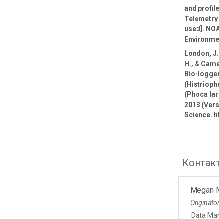
and profil
Telemetry 
used]. NOA
Environmen
London, J.,
H., & Came
Bio-logge
(Histrioph
(Phoca lar
2018 (Vers
Science. h
Контак
Megan 
Originato
Data Ma