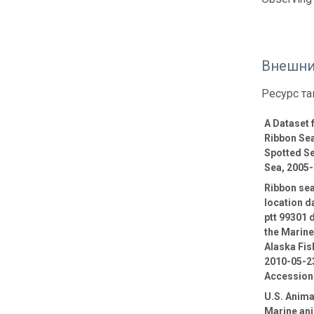
Внешни
Ресурс та
A Dataset
Ribbon Sea
Spotted Se
Sea, 2005
Ribbon sea
location d
ptt 99301 
the Marin
Alaska Fis
2010-05-23
Accession
U.S. Anima
Marine ani