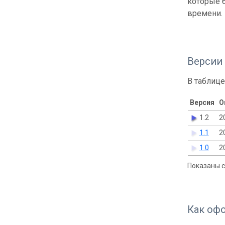
которые б
времени.
Версии
В таблице
Версия
О
1.2
2
1.1
2
1.0
2
Показаны с 
Как оф