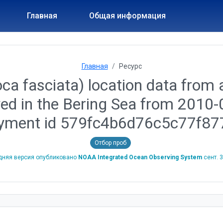
Главная
Общая информация
Главная
Ресурс
ca fasciata) location data from a
yed in the Bering Sea from 2010
yment id 579fc4b6d76c5c77f87
Отбор проб
дняя версия опубликовано
NOAA Integrated Ocean Observing System
сент. 