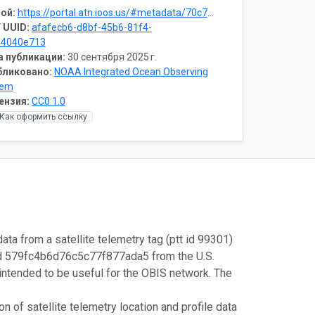
ой:
https://portal.atn.ioos.us/#metadata/70c76508-b252-4c3d-9f27-e4cba9300537/project
 UUID:
afafecb6-d8bf-45b6-81f4-
d4040e713
а публикации:
30 сентября 2025 г.
бликовано:
NOAA Integrated Ocean Observing
tem
ензия:
CC0 1.0
Как оформить ссылку
ata from a satellite telemetry tag (ptt id 99301)
id 579fc4b6d76c5c77f877ada5 from the U.S.
intended to be useful for the OBIS network. The
 of satellite telemetry location and profile data