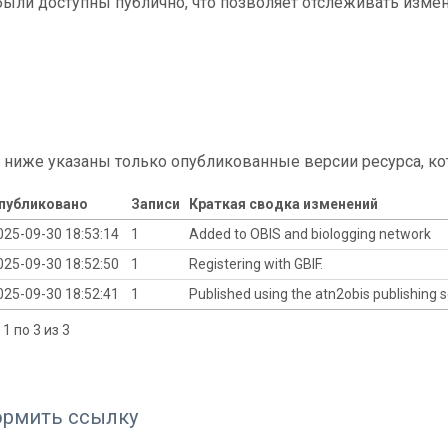
ыли доступны публично, что позволяет отслеживать измен
 ниже указаны только опубликованные версии ресурса, ко
публиковано
Записи
Краткая сводка изменений
025-09-30 18:53:14
1
Added to OBIS and biologging network
025-09-30 18:52:50
1
Registering with GBIF.
025-09-30 18:52:41
1
Published using the atn2obis publishing s
1 по 3 из 3
ормить ссылку