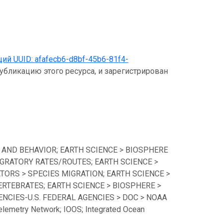
щий UUID:
afafecb6-d8bf-45b6-81f4-
публикацию этого ресурса, и зарегистрирован
 AND BEHAVIOR; EARTH SCIENCE > BIOSPHERE
GRATORY RATES/ROUTES; EARTH SCIENCE >
TORS > SPECIES MIGRATION; EARTH SCIENCE >
ERTEBRATES; EARTH SCIENCE > BIOSPHERE >
CIES-U.S. FEDERAL AGENCIES > DOC > NOAA
lemetry Network; IOOS; Integrated Ocean