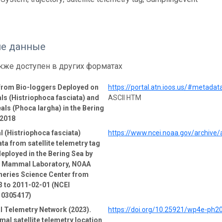
е данные
кже доступен в других форматах
 from Bio-loggers Deployed on
https://portal.atn.ioos.us/#metad
ls (Histriophoca fasciata) and
ASCII HTM
als (Phoca largha) in the Bering
-2018
l (Histriophoca fasciata)
https://www.ncei.noaa.gov/archive
ata from satellite telemetry tag
deployed in the Bering Sea by
e Mammal Laboratory, NOAA
heries Science Center from
 to 2011-02-01 (NCEI
 0305417)
l Telemetry Network (2023).
https://doi.org/10.25921/wp4e-ph2
mal satellite telemetry location