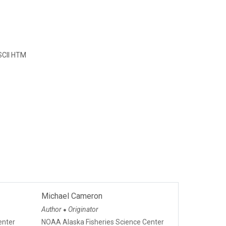
CII HTM
Michael Cameron
Author
Originator
●
enter
NOAA Alaska Fisheries Science Center