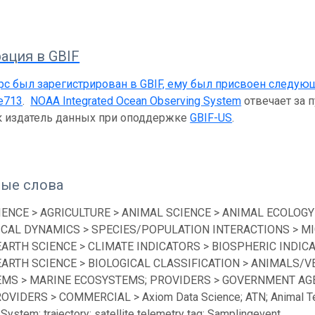
ация в GBIF
рс был зарегистрирован в GBIF, ему был присвоен следую
e713
.
NOAA Integrated Ocean Observing System
отвечает за 
ак издатель данных при оподдержке
GBIF-US
.
ые слова
IENCE > AGRICULTURE > ANIMAL SCIENCE > ANIMAL ECOLOGY
ICAL DYNAMICS > SPECIES/POPULATION INTERACTIONS > MI
EARTH SCIENCE > CLIMATE INDICATORS > BIOSPHERIC INDICA
EARTH SCIENCE > BIOLOGICAL CLASSIFICATION > ANIMALS/V
MS > MARINE ECOSYSTEMS; PROVIDERS > GOVERNMENT AGEN
ROVIDERS > COMMERCIAL > Axiom Data Science; ATN; Animal Te
System; trajectory; satellite telemetry tag; Samplingevent