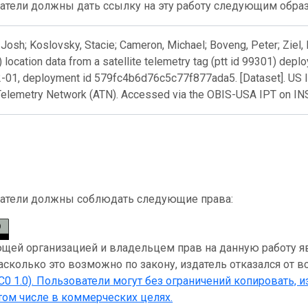
атели должны дать ссылку на эту работу следующим обра
Josh; Koslovsky, Stacie; Cameron, Michael; Boveng, Peter; Ziel, 
) location data from a satellite telemetry tag (ptt id 99301) dep
-01, deployment id 579fc4b6d76c5c77f877ada5. [Dataset]. US 
Telemetry Network (ATN). Accessed via the OBIS-USA IPT on I
атели должны соблюдать следующие права:
ей организацией и владельцем прав на данную работу явл
асколько это возможно по закону, издатель отказался от в
C0 1.0)
. Пользователи могут без ограничений копировать, и
 том числе в коммерческих целях.