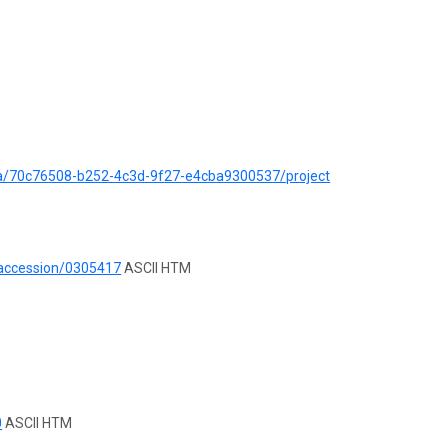
ata/70c76508-b252-4c3d-9f27-e4cba9300537/project
/accession/0305417
ASCII HTM
0
ASCII HTM