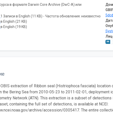
рса в формате Darwin Core Archive (DwC-A) или
Дом
GBIF
5dc
ь
1 Записи в English (11 KB) - Частота обновления: неизвестно
Дат
ь
в English (21 KB)
Опу
ь
в English (19 KB)
Sys
Лиц
ие
 OBIS extraction of Ribbon seal (Histriophoca fasciata) location d
in the Bering Sea from 2010-05-23 to 2011-02-01, deployment 
emetry Network (ATN). This extraction is a subset of detections 
set, containing the full set of detections, is available at NCEI:
w.ncei.noaa.gov/archive/accession/0305417. The entire collection