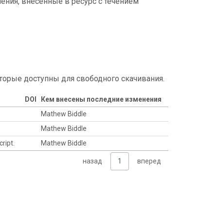
ения, внесенные в ресурс с течением
торые доступны для свободного скачивания.
DOI
Кем внесены последние изменения
Mathew Biddle
Mathew Biddle
cript.
Mathew Biddle
назад
1
вперед