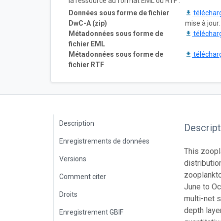
la ressource au format EML ou RTF :
Données sous forme de fichier
téléchar
DwC-A (zip)
mise à jour:
Métadonnées sous forme de
téléchar
fichier EML
Métadonnées sous forme de
téléchar
fichier RTF
Description
Descript
Enregistrements de données
This zoopl
Versions
distributi
zooplankto
Comment citer
June to Oc
Droits
multi-net 
depth laye
Enregistrement GBIF