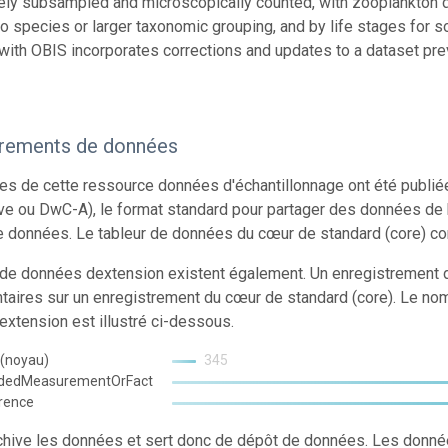
vely subsampled and microscopically counted, with zooplankton de
 to species or larger taxonomic grouping, and by life stages for
with OBIS incorporates corrections and updates to a dataset p
trements de données
s de cette ressource données d'échantillonnage ont été publi
ve ou DwC-A), le format standard pour partager des données de 
e données. Le tableur de données du cœur de standard (core) co
 de données dextension existent également. Un enregistrement d
aires sur un enregistrement du cœur de standard (core). Le no
xtension est illustré ci-dessous.
 (noyau)
345
ndedMeasurementOrFact
rence
chive les données et sert donc de dépôt de données. Les donn