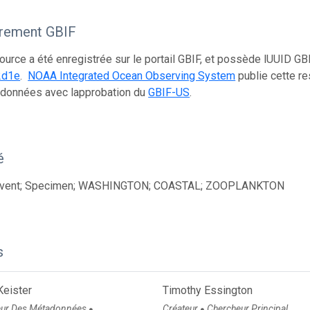
trement GBIF
ource a été enregistrée sur le portail GBIF, et possède lUUID GB
2d1e
.
NOAA Integrated Ocean Observing System
publie cette r
 données avec lapprobation du
GBIF-US
.
é
event; Specimen; WASHINGTON; COASTAL; ZOOPLANKTON
s
 Keister
Timothy Essington
eur Des Métadonnées
Créateur
Chercheur Principal
●
●