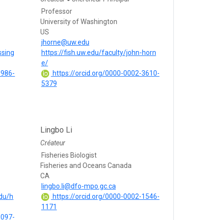
Professor
University of Washington
US
jhorne@uw.edu
ssing
https://fish.uw.edu/faculty/john-horn
e/
9986-
https://orcid.org/0000-0002-3610-
5379
Lingbo Li
Créateur
Fisheries Biologist
Fisheries and Oceans Canada
CA
lingbo.li@dfo-mpo.gc.ca
du/h
https://orcid.org/0000-0002-1546-
1171
1097-