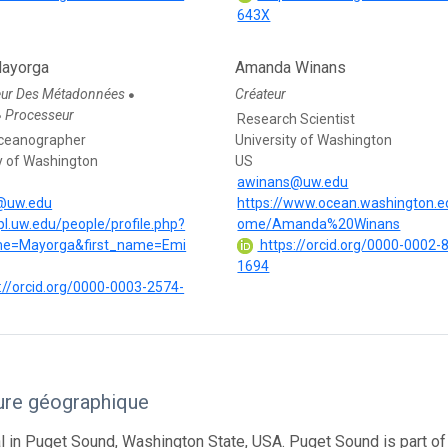
643X
Mayorga
Amanda Winans
eur Des Métadonnées
Créateur
●
Processeur
●
Research Scientist
Oceanographer
University of Washington
ty of Washington
US
awinans@uw.edu
@uw.edu
https://www.ocean.washington.e
apl.uw.edu/people/profile.php?
ome/Amanda%20Winans
me=Mayorga&first_name=Emi
https://orcid.org/0000-0002-
1694
://orcid.org/0000-0003-2574-
ure géographique
 in Puget Sound, Washington State, USA. Puget Sound is part of 