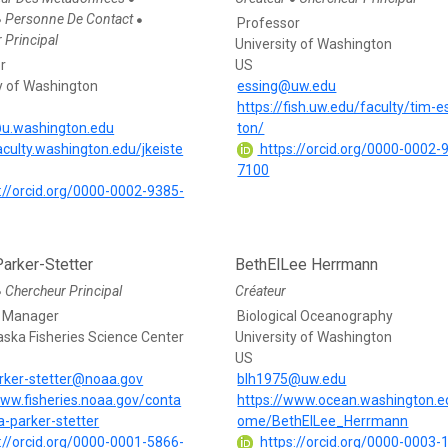
Personne De Contact
●
●
Professor
 Principal
University of Washington
r
US
ty of Washington
essing@uw.edu
https://fish.uw.edu/faculty/tim-e
@u.washington.edu
ton/
faculty.washington.edu/jkeiste
https://orcid.org/0000-0002-
7100
://orcid.org/0000-0002-9385-
arker-Stetter
BethElLee Herrmann
Chercheur Principal
Créateur
●
 Manager
Biological Oceanography
ska Fisheries Science Center
University of Washington
US
rker-stetter@noaa.gov
blh1975@uw.edu
www.fisheries.noaa.gov/conta
https://www.ocean.washington.e
a-parker-stetter
ome/BethElLee_Herrmann
://orcid.org/0000-0001-5866-
https://orcid.org/0000-0003-