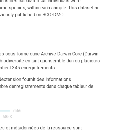
nsities calculated. All individuals were
 some species, within each sample. This dataset as
reviously published on BCO-DMO.
ées sous forme dune Archive Darwin Core (Darwin
biodiversité en tant quensemble dun ou plusieurs
ntient 345 enregistrements.
extension fournit des informations
mbre denregistrements dans chaque tableur de
7666
6853
ées et métadonnées de la ressource sont