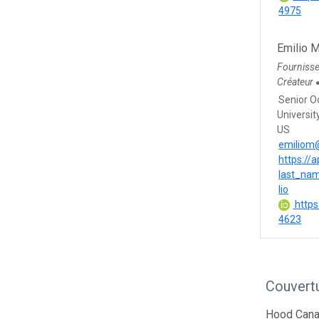
4975
Emilio 
Fourniss
Créateur
Senior 
Universi
US
emiliom
https://
last_na
lio
https
4623
Couvert
Hood Canal