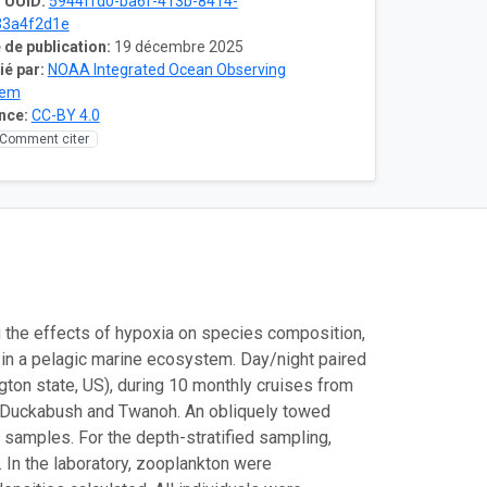
 UUID:
5944ffd0-ba6f-413b-8414-
33a4f2d1e
 de publication:
19 décembre 2025
ié par:
NOAA Integrated Ocean Observing
tem
nce:
CC-BY 4.0
Comment citer
g the effects of hypoxia on species composition,
 in a pelagic marine ecosystem. Day/night paired
on state, US), during 10 monthly cruises from
t, Duckabush and Twanoh. An obliquely towed
 samples. For the depth-stratified sampling,
In the laboratory, zooplankton were