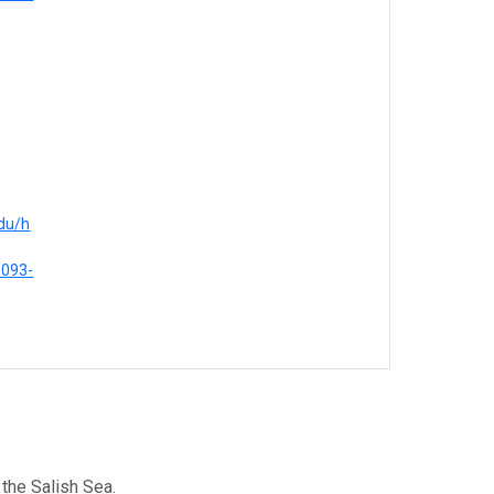
du/h
8093-
the Salish Sea.