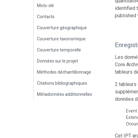
quantitati
Mots-clé
identified
published 
Contacts
Couverture géographique
Couverture taxonomique
Enregis
Couverture temporelle
Les donnée
Données sur le projet
Core Archi
tableurs d
Méthodes déchantillonnage
Citations bibliographiques
2 tableurs
supplément
Métadonnées additionnelles
données de
Event
Exte
Occur
Cet IPT ar