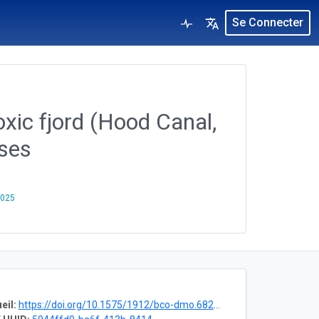
Se Connecter
xic fjord (Hood Canal,
ises
2025
eil:
https://doi.org/10.1575/1912/bco-dmo.682074.1