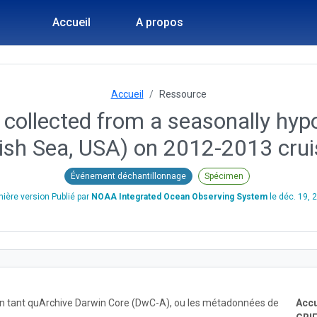
Accueil
A propos
Accueil
Ressource
 collected from a seasonally hypo
ish Sea, USA) on 2012-2013 cru
Événement déchantillonnage
Spécimen
nière version Publié par
NOAA Integrated Ocean Observing System
le
déc. 19, 
 en tant quArchive Darwin Core (DwC-A), ou les métadonnées de
Accu