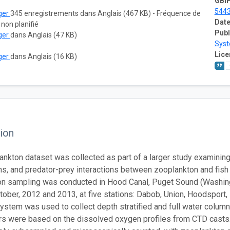
GBIF
544
ger
345 enregistrements dans Anglais (467 KB) - Fréquence de
Date
 non planifié
Publ
ger
dans Anglais (47 KB)
Sys
Lice
ger
dans Anglais (16 KB)
ion
ankton dataset was collected as part of a larger study examinin
ons, and predator-prey interactions between zooplankton and fish
n sampling was conducted in Hood Canal, Puget Sound (Washingt
tober, 2012 and 2013, at five stations: Dabob, Union, Hoodspor
system was used to collect depth stratified and full water column
rs were based on the dissolved oxygen profiles from CTD casts. 