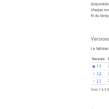
disponible
chaque res
fil du temp
Version
Le tableau
Version
1.3
1.2
1.1
Voici 1 à 3 