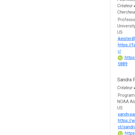
Créateur
Chercheur
Professo
Universi
US
jkeister
https://
r/
https
5889
Sandra P
Créateur
Program
NOAA Ala
US
sandy.pa
https://
ct/sandr
https