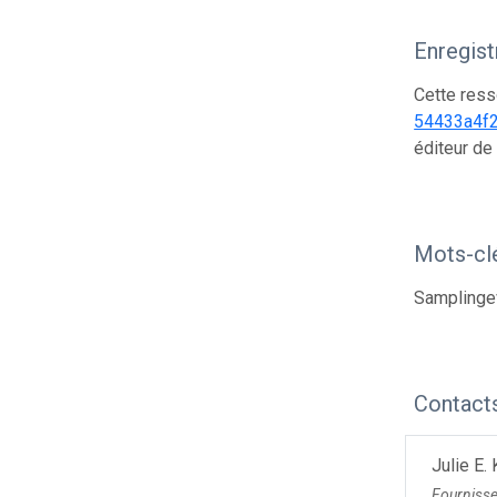
Enregis
Cette ress
54433a4f
éditeur de
Mots-cl
Sampling
Contact
Julie E.
Fourniss