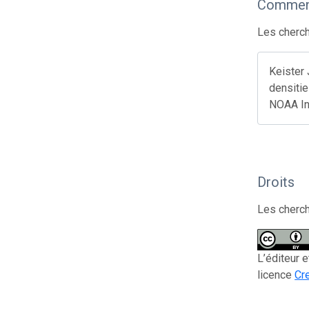
Comment
Les cherch
Keister 
densitie
NOAA In
Droits
Les cherch
L’éditeur 
licence
Cr