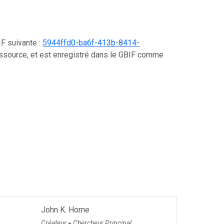
IF suivante :
5944ffd0-ba6f-413b-8414-
essource, et est enregistré dans le GBIF comme
John K. Horne
Créateur
Chercheur Principal
●