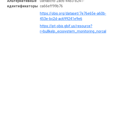
Альтернативные
0a9abcfb-2ac6-44b3-b241-
идентификаторы
ca66eff99b76
https://obis.org/dataset/7e76e65e-a60b-
453e-bc2d-ac699241e9e6
https://ipt-obis.gbif.us/resource?
r=bullkelp_ecosystem_monitoring_norcal