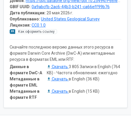
Домой:
https://opc.dataone.org/view/doi:10.25494/P66W3J
GBIF UUID:
0a9abcfb-2ac6-44b3-b241-ca66eff99b76
Дата публикации:
20 мая 2026 г.
Опубликовано:
United States Geological Survey
Лицензия:
CC0 1.0
Как оформить ссылку
Скачайте последнюю версию данных этого ресурса в
формате Darwin Core Archive (DwC-A) или метаданных
ресурса в форматах EML или RTF:
Данные в
Скачать
3 805 Записи в English (764
формате DwC-A
KB) - Частота обновления: ежегодно
Метаданные в
Скачать
в English (36 KB)
формате EML
Метаданные в
Скачать
в English (15 KB)
формате RTF