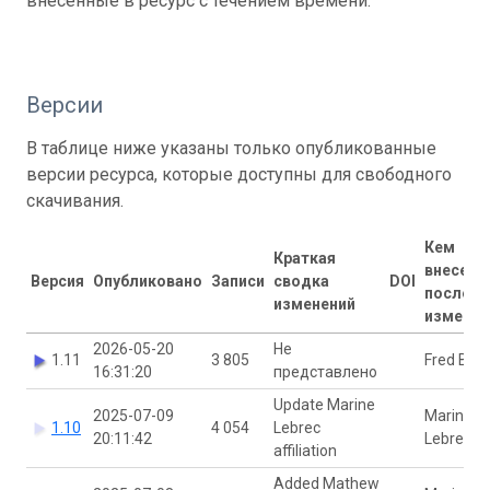
внесенные в ресурс с течением времени.
Версии
В таблице ниже указаны только опубликованные
версии ресурса, которые доступны для свободного
скачивания.
Кем
Краткая
внесены
Версия
Опубликовано
Записи
сводка
DOI
последн
изменений
изменен
2026-05-20
Не
1.11
3 805
Fred Bah
16:31:20
представлено
Update Marine
2025-07-09
Marine
1.10
4 054
Lebrec
20:11:42
Lebrec
affiliation
Added Mathew