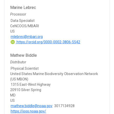
Marine Lebrec
Processor
Data Specialist
CeNCOOS/MBARI
US
mlebrec@mbari.org
https://orcid.org/0000-0002-3806-5542
Mathew Biddle
Distributor
Physical Scientist
United States Marine Biodiversity Observation Network
(US MBON)
1315 East-West Highway
20910 Silver Spring
MD
US
mathew.biddle@noaa.gov
3017134928
https://ioos.noaa.gov/