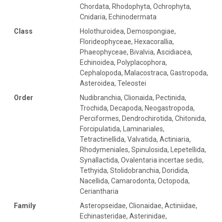
Chordata, Rhodophyta, Ochrophyta,
Cnidaria, Echinodermata
Class
Holothuroidea, Demospongiae,
Florideophyceae, Hexacorallia,
Phaeophyceae, Bivalvia, Ascidiacea,
Echinoidea, Polyplacophora,
Cephalopoda, Malacostraca, Gastropoda,
Asteroidea, Teleostei
Order
Nudibranchia, Clionaida, Pectinida,
Trochida, Decapoda, Neogastropoda,
Perciformes, Dendrochirotida, Chitonida,
Forcipulatida, Laminariales,
Tetractinellida, Valvatida, Actiniaria,
Rhodymeniales, Spinulosida, Lepetellida,
Synallactida, Ovalentaria incertae sedis,
Tethyida, Stolidobranchia, Doridida,
Nacellida, Camarodonta, Octopoda,
Ceriantharia
Family
Asteropseidae, Clionaidae, Actiniidae,
Echinasteridae, Asterinidae,