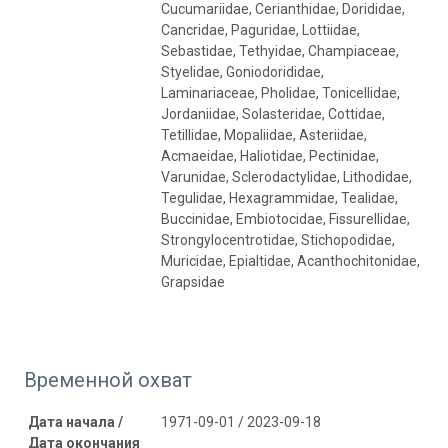
Cucumariidae, Cerianthidae, Dorididae,
Cancridae, Paguridae, Lottiidae,
Sebastidae, Tethyidae, Champiaceae,
Styelidae, Goniodorididae,
Laminariaceae, Pholidae, Tonicellidae,
Jordaniidae, Solasteridae, Cottidae,
Tetillidae, Mopaliidae, Asteriidae,
Acmaeidae, Haliotidae, Pectinidae,
Varunidae, Sclerodactylidae, Lithodidae,
Tegulidae, Hexagrammidae, Tealidae,
Buccinidae, Embiotocidae, Fissurellidae,
Strongylocentrotidae, Stichopodidae,
Muricidae, Epialtidae, Acanthochitonidae,
Grapsidae
Временной охват
Дата начала /
1971-09-01 / 2023-09-18
Дата окончания