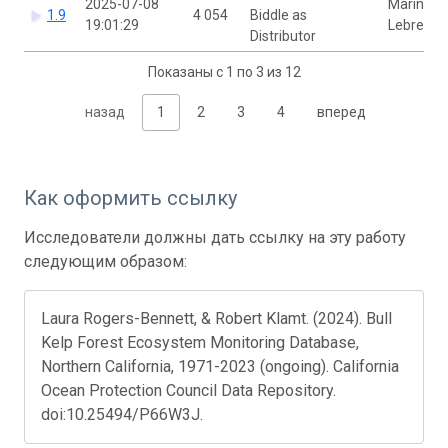
2025-07-08
Marine
1.9
4 054
Biddle as
19:01:29
Lebrec
Distributor
Показаны с 1 по 3 из 12
назад
1
2
3
4
вперед
Как оформить ссылку
Исследователи должны дать ссылку на эту работу
следующим образом:
Laura Rogers-Bennett, & Robert Klamt. (2024). Bull
Kelp Forest Ecosystem Monitoring Database,
Northern California, 1971-2023 (ongoing). California
Ocean Protection Council Data Repository.
doi:10.25494/P66W3J.