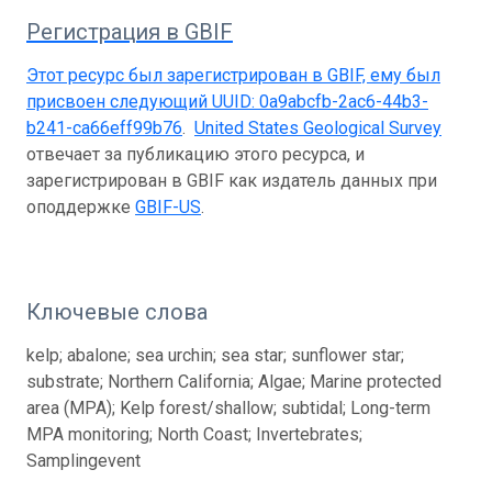
Регистрация в GBIF
Этот ресурс был зарегистрирован в GBIF, ему был
присвоен следующий UUID:
0a9abcfb-2ac6-44b3-
b241-ca66eff99b76
.
United States Geological Survey
отвечает за публикацию этого ресурса, и
зарегистрирован в GBIF как издатель данных при
оподдержке
GBIF-US
.
Ключевые слова
kelp; abalone; sea urchin; sea star; sunflower star;
substrate; Northern California; Algae; Marine protected
area (MPA); Kelp forest/shallow; subtidal; Long-term
MPA monitoring; North Coast; Invertebrates;
Samplingevent